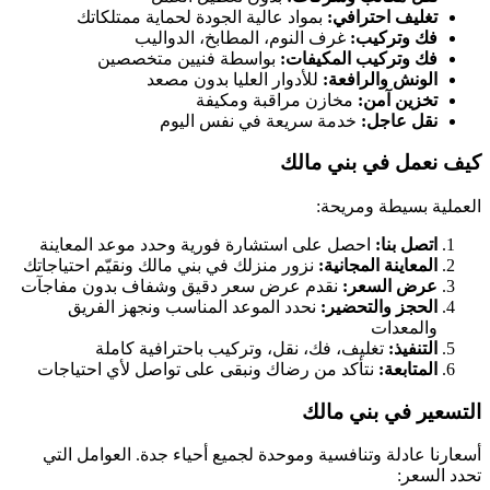
تغليف احترافي:
بمواد عالية الجودة لحماية ممتلكاتك
فك وتركيب:
غرف النوم، المطابخ، الدواليب
فك وتركيب المكيفات:
بواسطة فنيين متخصصين
الونش والرافعة:
للأدوار العليا بدون مصعد
تخزين آمن:
مخازن مراقبة ومكيفة
نقل عاجل:
خدمة سريعة في نفس اليوم
كيف نعمل في
بني مالك
العملية بسيطة ومريحة:
اتصل بنا:
احصل على استشارة فورية وحدد موعد المعاينة
المعاينة المجانية:
نزور منزلك في
بني مالك
ونقيّم احتياجاتك
عرض السعر:
نقدم عرض سعر دقيق وشفاف بدون مفاجآت
الحجز والتحضير:
نحدد الموعد المناسب ونجهز الفريق
والمعدات
التنفيذ:
تغليف، فك، نقل، وتركيب باحترافية كاملة
المتابعة:
نتأكد من رضاك ونبقى على تواصل لأي احتياجات
التسعير في
بني مالك
أسعارنا عادلة وتنافسية وموحدة لجميع أحياء جدة. العوامل التي
تحدد السعر: