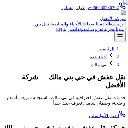
+966560586397
تواصل واتساب
شركة الأفضل
الرئيسية
الخدمات
القطاعات
الأحياء والمناطق
النقل بين
المدن
التخزين
العروض
المدونة
اتصل بنا
EN
الرئيسية
أحياء جدة
بني مالك
نقل عفش في حي بني مالك — شركة
الأفضل
خدمات نقل عفش احترافية في بني مالك - استجابة سريعة، أسعار
واضحة، وضمان شامل. نعرف حيك جيداً
اتصل الآن
واتساب
شركة نقل عفش متخصصة في حي
بني مالك