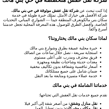
إذا كنت تبحث عن
شركة نقل عفش موثوقة في حي
بني مالك
،
شركة الأفضل هي خيارك الأمثل. نمتلك خبرة طويلة في خدمة
سكان
بني مالك
ونعرف المنطقة جيداً — الشوارع، المباني، التحديات
الخاصة، وأفضل الطرق للوصول. هذه المعرفة المحلية تجعل خدمتنا
أسرع وأكفأ.
لماذا سكان
بني مالك
يختاروننا؟
خبرة محلية عميقة بطرق وشوارع
بني مالك
استجابة سريعة - نصل خلال ساعات من اتصالك
فريق محترف ومدرب على أعلى مستوى
معدات حديثة وشاحنات نظيفة ومجهزة
أسعار تنافسية وشفافة بدون تكاليف مخفية
ضمان شامل على جميع ممتلكاتك
خدمة عملاء متميزة ومتابعة ما بعد النقل
خدماتنا الشاملة في
بني مالك
نقدم جميع خدمات نقل العفش التي تحتاجها:
نقل منازل وشقق:
من أصغر شقة إلى أكبر فيلا
نقل مكاتب وشركات:
بدون تعطيل العمل