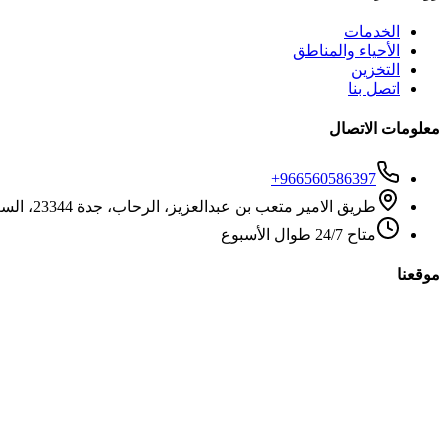
الخدمات
الأحياء والمناطق
التخزين
اتصل بنا
معلومات الاتصال
+966560586397
طريق الامير متعب بن عبدالعزيز، الرحاب، جدة 23344، السعودية
متاح 24/7 طوال الأسبوع
موقعنا