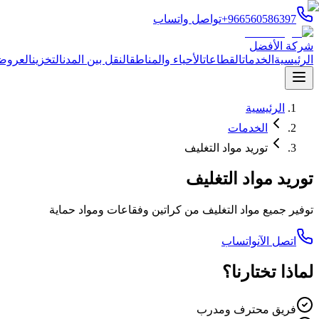
+966560586397
تواصل واتساب
شركة الأفضل
الرئيسية
الخدمات
القطاعات
الأحياء والمناطق
النقل بين المدن
التخزين
العروض
الرئيسية
الخدمات
توريد مواد التغليف
توريد مواد التغليف
توفير جميع مواد التغليف من كراتين وفقاعات ومواد حماية
اتصل الآن
واتساب
لماذا تختارنا؟
فريق محترف ومدرب