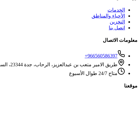
الخدمات
الأحياء والمناطق
التخزين
اتصل بنا
معلومات الاتصال
+966560586397
طريق الامير متعب بن عبدالعزيز، الرحاب، جدة 23344، السعودية
متاح 24/7 طوال الأسبوع
موقعنا