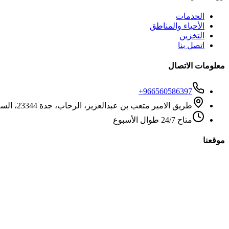
الخدمات
الأحياء والمناطق
التخزين
اتصل بنا
معلومات الاتصال
+966560586397
طريق الامير متعب بن عبدالعزيز، الرحاب، جدة 23344، السعودية
متاح 24/7 طوال الأسبوع
موقعنا