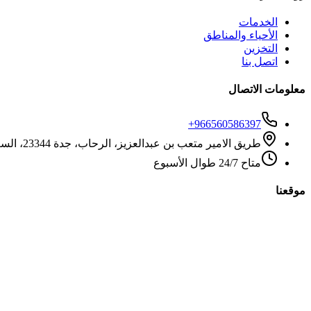
الخدمات
الأحياء والمناطق
التخزين
اتصل بنا
معلومات الاتصال
+966560586397
طريق الامير متعب بن عبدالعزيز، الرحاب، جدة 23344، السعودية
متاح 24/7 طوال الأسبوع
موقعنا